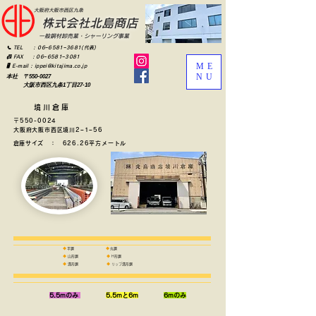
​大阪府大阪市西区九条
​株式会社北島商店
​一般鋼材卸売業・シャーリング事業
📞 TEL :
06−6581−3681
(代表)
📠 FAX : 06−6581−3081
ME
🖥 E-mail :
ippei@kitajima.co.jp
NU
本社 〒550-0027
大阪市西区九条1丁目27-10
境川倉庫
〒550-0024
大阪府大阪市西区境川2−1−56
​​倉庫サイズ ： 626.26
平方メートル
◆
平鋼
◆
丸鋼
◆
山形鋼
◆
H形鋼
◆
溝形鋼
◆
リップ溝形鋼
5.5mのみ
5.5mと6m
6
mのみ