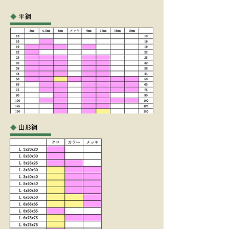
​◆
平鋼
◆
山形鋼