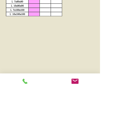
​◆
溝形鋼
◆
丸鋼
◆
​H形鋼